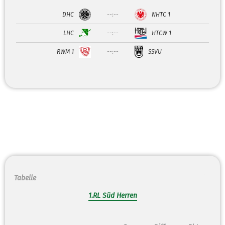
DHC
--:--
NHTC 1
LHC
--:--
HTCW 1
RWM 1
--:--
SSVU
Tabelle
1.RL Süd Herren