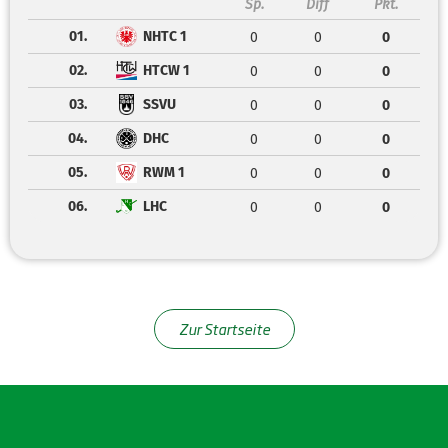
Sp.
Diff
Pkt.
01.
NHTC 1
0
0
0
02.
HTCW 1
0
0
0
03.
SSVU
0
0
0
04.
DHC
0
0
0
05.
RWM 1
0
0
0
06.
LHC
0
0
0
Zur Startseite