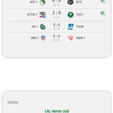
8 : 0
ASV 1
HCH
8 : 0
2 : 0
HTCW 1
TUS 1
2 : 0
0 : 0
HA 1
TSVM
0 : 0
0 : 0
RRK 1
RWM 1
0 : 0
Tabelle
1.RL Herren Süd