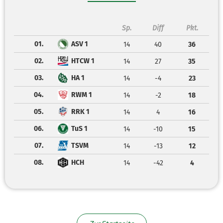
Sp.
Diff
Pkt.
01.
ASV 1
14
40
36
02.
HTCW 1
14
27
35
03.
HA 1
14
-4
23
04.
RWM 1
14
-2
18
05.
RRK 1
14
4
16
06.
TuS 1
14
-10
15
07.
TSVM
14
-13
12
08.
HCH
14
-42
4