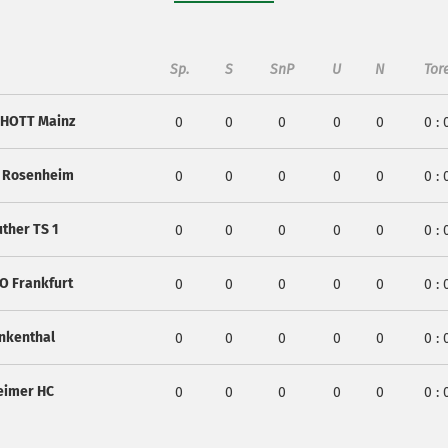
Sp.
S
SnP
U
N
Tor
CHOTT Mainz
0
0
0
0
0
0
: 
K Rosenheim
0
0
0
0
0
0
: 
ther TS 1
0
0
0
0
0
0
: 
O Frankfurt
0
0
0
0
0
0
: 
nkenthal
0
0
0
0
0
0
: 
eimer HC
0
0
0
0
0
0
: 