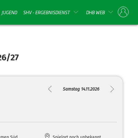
JUGEND
SHV - ERGEBNISDIENST
DHB WEB
26/27
Samstag 14.11.2026
amen Süd
Spielort noch unbekannt