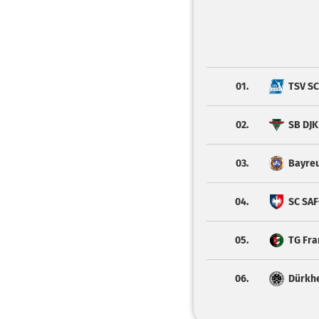
01.
TSV S
02.
SB DJ
03.
Bayreu
04.
SC SAF
05.
TG Fra
06.
Dürkh